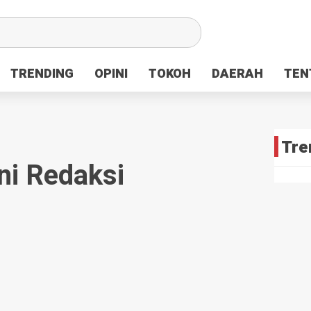
TRENDING
TRENDING
OPINI
OPINI
TOKOH
TOKOH
DAERAH
DAERAH
TEN
TEN
Tre
ni Redaksi