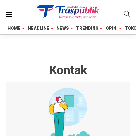
HOME
HOME
HEADLINE
HEADLINE
NEWS
NEWS
TRENDING
TRENDING
OPINI
OPINI
TOK
TOK
Kontak