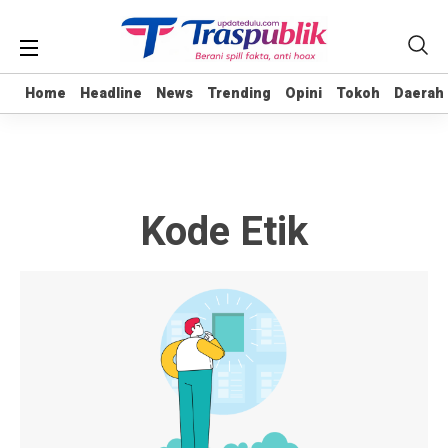
Home
Home
Headline
Headline
News
News
Trending
Trending
Opini
Opini
Tokoh
Tokoh
Daerah
Daerah
Kode Etik